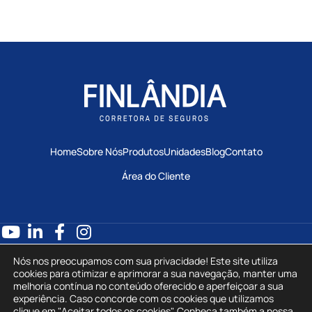
Home
Sobre Nós
Produtos
Unidades
Blog
Contato
Área do Cliente
0800 602 7688
Nós nos preocupamos com sua privacidade! Este site utiliza
atendimento@finlandiaseguros.com.br
cookies para otimizar e aprimorar a sua navegação, manter uma
melhoria contínua no conteúdo oferecido e aperfeiçoar a sua
experiência. Caso concorde com os cookies que utilizamos
Politica de Privacidade
clique em "Aceitar todos os cookies". Conheça também a nossa