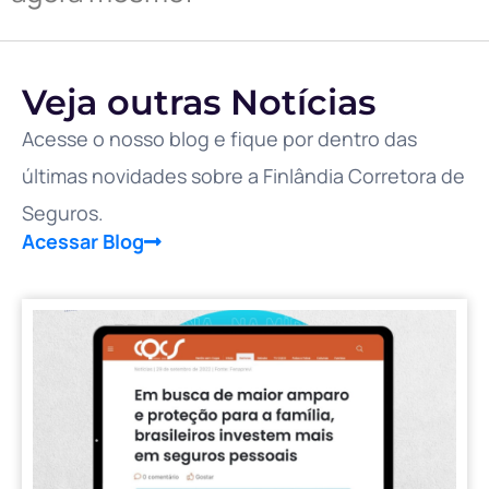
Veja outras Notícias
Acesse o nosso blog e fique por dentro das
últimas novidades sobre a Finlândia Corretora de
Seguros.
Acessar Blog
d
a
p
p
f
b