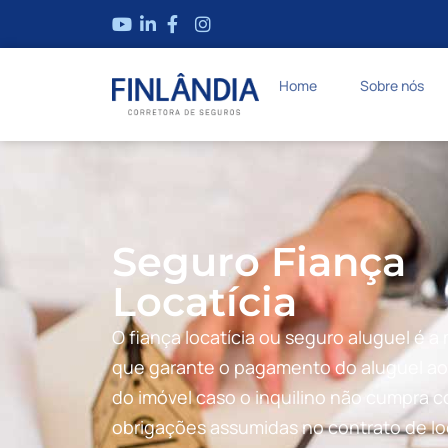
Home
Sobre nós
Seguro Fiança
Locatícia
O fiança locatícia ou seguro aluguel é 
que garante o pagamento do aluguel ao 
do imóvel caso o inquilino não cumpra 
obrigações assumidas no contrato de l