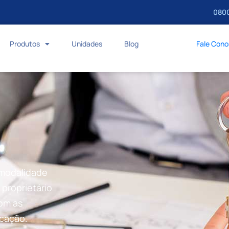
0800
Produtos
Unidades
Blog
Fale Con
a modalidade
proprietário
com as
ocação.