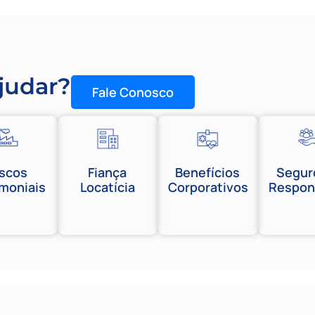
judar?
Fale Conosco
iscos
Fiança
Benefícios
Segur
imoniais
Locatícia
Corporativos
Respon