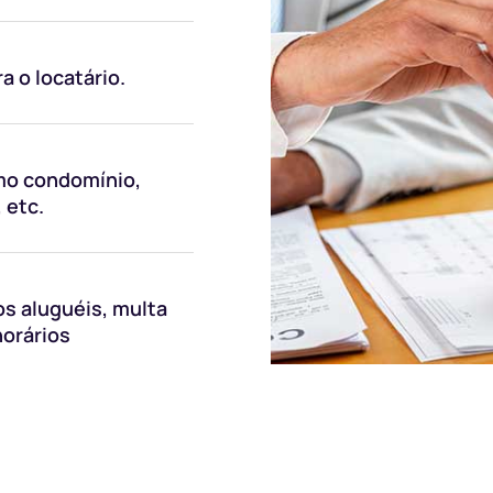
a o locatário.
mo condomínio,
 etc.
s aluguéis, multa
norários