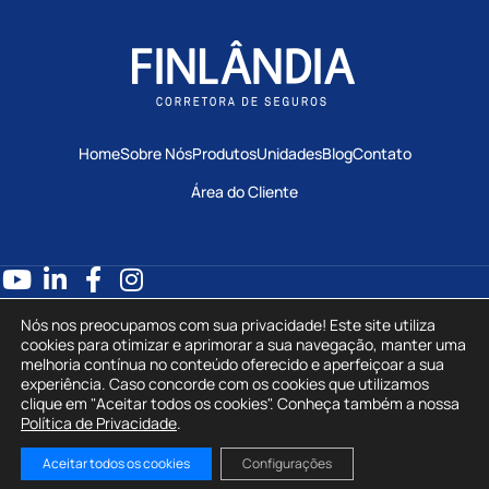
Home
Sobre Nós
Produtos
Unidades
Blog
Contato
Área do Cliente
0800 602 7688
Nós nos preocupamos com sua privacidade! Este site utiliza
atendimento@finlandiaseguros.com.br
cookies para otimizar e aprimorar a sua navegação, manter uma
melhoria contínua no conteúdo oferecido e aperfeiçoar a sua
experiência. Caso concorde com os cookies que utilizamos
Politica de Privacidade
clique em "Aceitar todos os cookies". Conheça também a nossa
Política de Privacidade
.
Criação de Sites por Upsites
Aceitar todos os cookies
Configurações