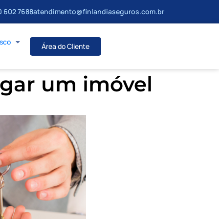
 602 7688
atendimento@finlandiaseguros.com.br
osco
Área do Cliente
ugar um imóvel